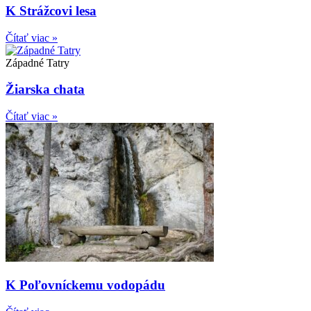
K Strážcovi lesa
Čítať viac »
Západné Tatry
Žiarska chata
Čítať viac »
K Poľovníckemu vodopádu