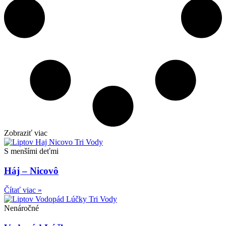
Zobraziť viac
S menšími deťmi
Háj – Nicovô
Čítať viac »
Nenáročné