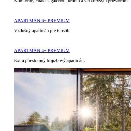
Komfortný chalet s galériou, krbom a veľkorysým priestorom
APARTMÁN 6+ PREMIUM
Vzdušný apartmán pre 6 osôb.
APARTMÁN 4+ PREMIUM
Extra priestranný trojizbový apartmán.