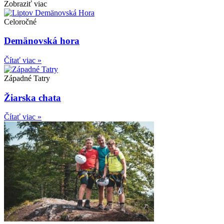
Zobraziť viac
Celoročné
Demänovská hora
Čítať viac »
Západné Tatry
Žiarska chata
Čítať viac »