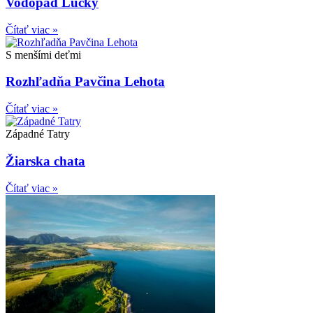
Vodopád Lúčky
Čítať viac »
S menšími deťmi
Rozhľadňa Pavčina Lehota
Čítať viac »
Západné Tatry
Žiarska chata
Čítať viac »