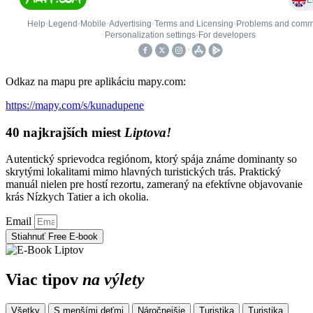
Odkaz na mapu pre aplikáciu mapy.com:
https://mapy.com/s/kunadupene
40 najkrajších miest
Liptova!
Autentický sprievodca regiónom, ktorý spája známe dominanty so
skrytými lokalitami mimo hlavných turistických trás. Praktický
manuál nielen pre hostí rezortu, zameraný na efektívne objavovanie
krás Nízkych Tatier a ich okolia.
Email
Stiahnuť Free E-book
Viac tipov
na výlety
Všetky
S menšími deťmi
Náročnejšie
Turistika
Turistika