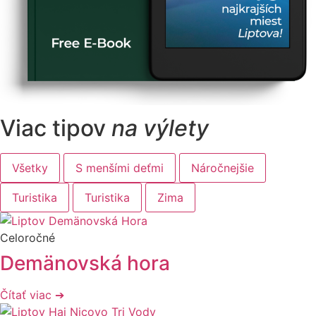
Viac tipov
na výlety
Všetky
S menšími deťmi
Náročnejšie
Turistika
Turistika
Zima
Celoročné
Demänovská hora
Čítať viac ➔