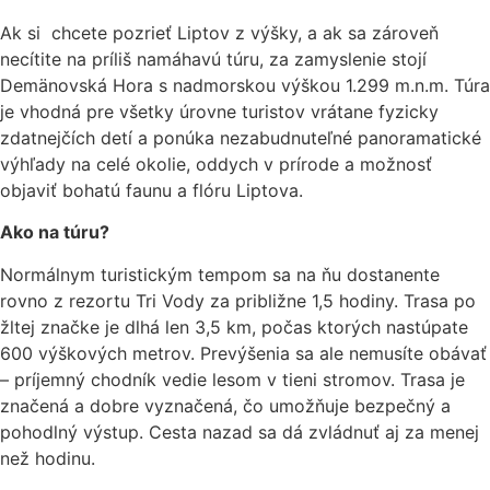
Ak si chcete pozrieť Liptov z výšky, a ak sa zároveň
necítite na príliš namáhavú túru, za zamyslenie stojí
Demänovská Hora s nadmorskou výškou 1.299 m.n.m. Túra
je vhodná pre všetky úrovne turistov vrátane fyzicky
zdatnejčích detí a ponúka nezabudnuteľné panoramatické
výhľady na celé okolie, oddych v prírode a možnosť
objaviť bohatú faunu a flóru Liptova.
Ako na túru?
Normálnym turistickým tempom sa na ňu dostanente
rovno z rezortu Tri Vody za približne 1,5 hodiny. Trasa po
žltej značke je dlhá len 3,5 km, počas ktorých nastúpate
600 výškových metrov. Prevýšenia sa ale nemusíte obávať
– príjemný chodník vedie lesom v tieni stromov. Trasa je
značená a dobre vyznačená, čo umožňuje bezpečný a
pohodlný výstup. Cesta nazad sa dá zvládnuť aj za menej
než hodinu.