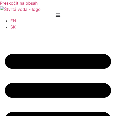
Preskočiť na obsah
EN
SK