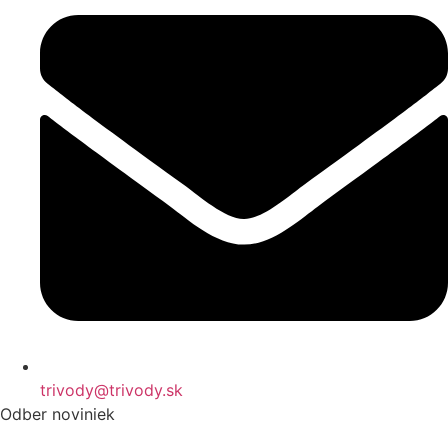
trivody@trivody.sk
Odber noviniek