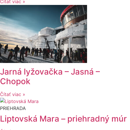
Čítať viac »
Jarná lyžovačka – Jasná –
Chopok
Čítať viac »
PRIEHRADA
Liptovská Mara – priehradný múr