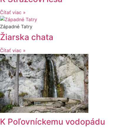
Čítať viac »
Západné Tatry
Žiarska chata
Čítať viac »
K Poľovníckemu vodopádu